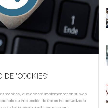
 DE ‘COOKIES’
las ‘cookies’, que deberá implementar en su web
 Española de Protección de Datos ha actualizado
arla a las nuevas directrices europeas,