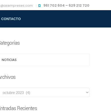
961 702 604 – 629 212 720
fo@asempreses.com
CONTACTO
CANAL ÉTICO
ategorías
NOTICIAS
rchivos
ntradas Recientes