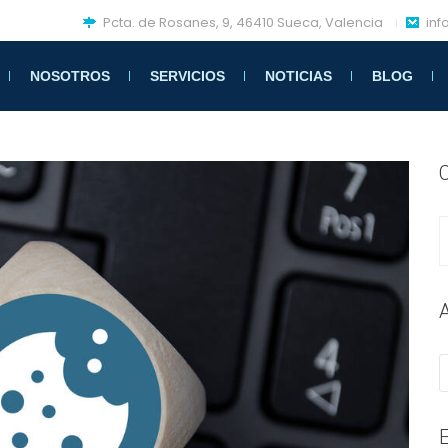
Pcta. de Rosanes, 9, 46410 Sueca, Valencia
in
NOSOTROS
SERVICIOS
NOTICIAS
BLOG
C
A
E